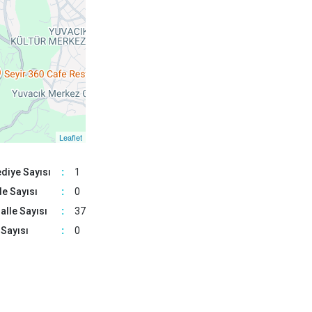
Körfez
Derince
Leaflet
diye Sayısı
:
1
e Sayısı
:
0
lle Sayısı
:
37
Sayısı
:
0