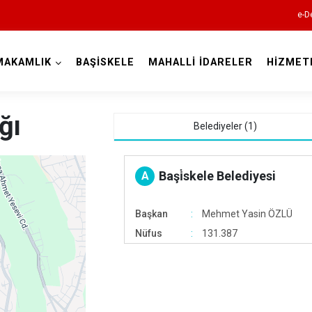
e-D
MAKAMLIK
BAŞİSKELE
MAHALLİ İDARELER
HİZMET
Kocaeli
ğı
Belediyeler (1)
Başi̇skele Belediyesi
A
Başkan
Mehmet Yasin ÖZLÜ
Gebze
Nüfus
131.387
Gölcük
Kandıra
12
Karamürsel