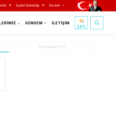
evlet
İçişleri Bakanlığı
Kocaeli
LERİMİZ
GÜNDEM
İLETİŞİM
24
°C
Muhtarliklar (37)
Başiskele
Darıca
Çayırova
Dilovası