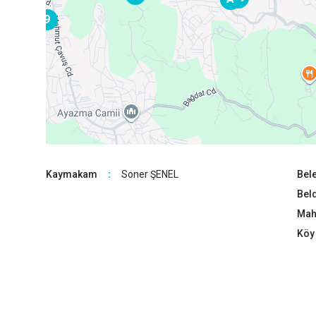
9
Kaymakam
:
Soner ŞENEL
Bele
Beld
Maha
Köy 
5