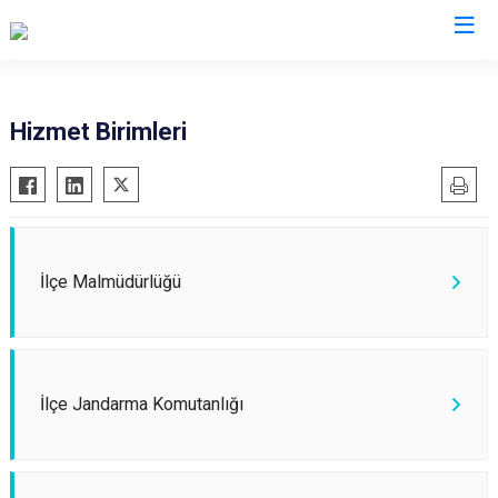
Kocaeli
Hizmet Birimleri
Gebze
Başiskele
Gölcük
Darıca
Kandıra
Çayırova
Karamürsel
Dilovası
İlçe Malmüdürlüğü
Körfez
İzmit
Derince
Kartepe
İlçe Jandarma Komutanlığı