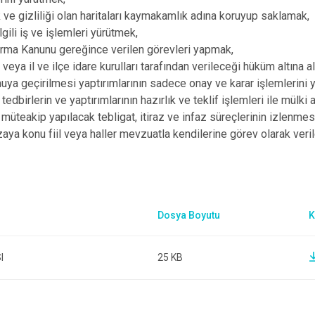
 ve gizliliği olan haritaları kaymakamlık adına koruyup saklamak,
lgili iş ve işlemleri yürütmek,
rma Kanunu gereğince verilen görevleri yapmak,
ya il ve ilçe idare kurulları tarafından verileceği hüküm altına alı
muya geçirilmesi yaptırımlarının sadece onay ve karar işlemlerini
edbirlerin ve yaptırımlarının hazırlık ve teklif işlemleri ile mülki 
nı müteakip yapılacak tebligat, itiraz ve infaz süreçlerinin izlenmes
aya konu fiil veya haller mevzuatla kendilerine görev olarak veri
I
25 KB