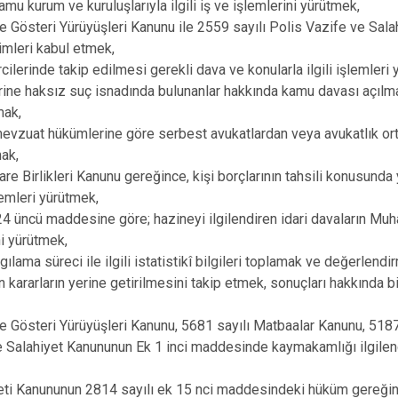
mu kurum ve kuruluşlarıyla ilgili iş ve işlemlerini yürütmek,
e Gösteri Yürüyüşleri Kanunu ile 2559 sayılı Polis Vazife ve Sala
imleri kabul etmek,
ilerinde takip edilmesi gerekli dava ve konularla ilgili işlemleri y
rine haksız suç isnadında bulunanlar hakkında kamu davası açılma
mak,
 mevzuat hükümlerine göre serbest avukatlardan veya avukatlık ort
mak,
re Birlikleri Kanunu gereğince, kişi borçlarının tahsili konusunda
şlemleri yürütmek,
4 üncü maddesine göre; hazineyi ilgilendiren idari davaların M
ni yürütmek,
lama süreci ile ilgili istatistikî bilgileri toplamak ve değerlendi
ararların yerine getirilmesini takip etmek, sonuçları hakkında 
e Gösteri Yürüyüşleri Kanunu, 5681 sayılı Matbaalar Kanunu, 5187
 Salahiyet Kanununun Ek 1 inci maddesinde kaymakamlığı ilgilendir
eti Kanununun 2814 sayılı ek 15 nci maddesindeki hüküm gereğinc