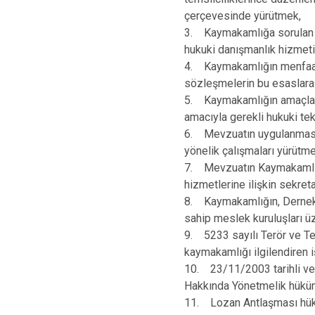
çerçevesinde yürütmek,
3. Kaymakamlığa sorulan hu
hukuki danışmanlık hizmet
4. Kaymakamlığın menfaatle
sözleşmelerin bu esaslara
5. Kaymakamlığın amaçları
amacıyla gerekli hukuki te
6. Mevzuatın uygulanmasın
yönelik çalışmaları yürütme
7. Mevzuatın Kaymakamlık 
hizmetlerine ilişkin sekret
8. Kaymakamlığın, Dernekle
sahip meslek kuruluşları üz
9. 5233 sayılı Terör ve T
kaymakamlığı ilgilendiren i
10. 23/11/2003 tarihli ve 2
Hakkında Yönetmelik hüküml
11. Lozan Antlaşması hüküml