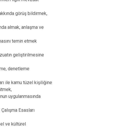
İzmit
akkında görüş bildirmek,
Kartepe
ında almak, anlaşma ve
masını temin etmek
uatın geliştirilmesine
eme, denetleme
ı ile kamu tüzel kişiliğine
rütmek,
nunun uygulanmasında
e Çalışma Esasları
el ve kültürel