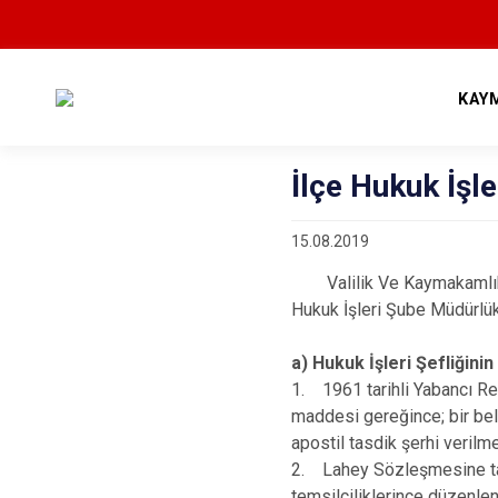
KAY
İlçe Hukuk İşle
15.08.2019
Valilik Ve Kaymakamlık Bi
Hukuk İşleri Şube Müdürlükl
a) Hukuk İşleri Şefliğinin
1. 1961 tarihli Yabancı Re
maddesi gereğince; bir belg
apostil tasdik şerhi verilmes
2. Lahey Sözleşmesine tara
temsilciliklerince düzenlenm