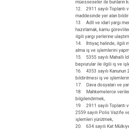
müesseseler ile bunların ka
12. 2911 sayılı Toplantı v
maddesinde yer alan bildir
13. Adlî ve idarî yargı merc
hazırlamak, kamu görevlile
ilgili yargı yerlerine ulaştır
14. İhtiyaç halinde, ilgili
alma iş ve işlemlerini yap
15. 5355 sayılı Mahalli İda
başvurular ile ilgili iş ve i
16. 4353 sayılı Kanunun 2
bildirilmesi iş ve işlemleri
17. Dava dosyaları ve yargı
18. Mahkemelerce verilen k
bilgilendirmek,
19. 2911 sayılı Toplantı v
2559 sayılı Polis Vazife ve
işlemleri yürütmek,
20. 634 sayılı Kat Mülkiy