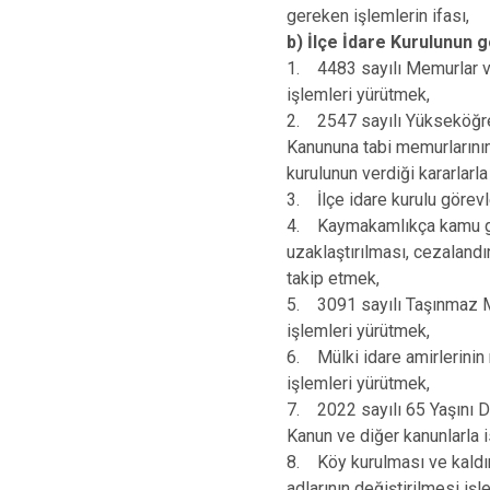
gereken işlemlerin ifası,
b) İlçe İdare Kurulunun g
1. 4483 sayılı Memurlar ve
işlemleri yürütmek,
2. 2547 sayılı Yükseköğre
Kanununa tabi memurlarının g
kurulunun verdiği kararlarla
3. İlçe idare kurulu görevl
4. Kaymakamlıkça kamu göre
uzaklaştırılması, cezalandı
takip etmek,
5. 3091 sayılı Taşınmaz Ma
işlemleri yürütmek,
6. Mülki idare amirlerinin 
işlemleri yürütmek,
7. 2022 sayılı 65 Yaşını 
Kanun ve diğer kanunlarla i
8. Köy kurulması ve kaldırı
adlarının değiştirilmesi işl