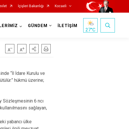
evlet
İçişleri Bakanlığı
Kocaeli
LERİMİZ
GÜNDEM
İLETİŞİM
27
°C
de “İl İdare Kurulu ve
ütülür.” hükmü üzerine;
Başiskele
ey Sözleşmesinin 6 ncı
Darıca
kullanılmasını sağlayan,
Çayırova
eki yabancı ülke
Dilovası
emleri ilgili mevzuat