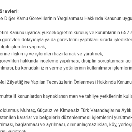
örevleri:
 Diğer Kamu Görevlilerinin Yargılanması Hakkında Kanunun uygulan
tim Kanunu uyarıca; yükseköğretim kuruluş ve kurumlarının 657 s
örevleri dolayısıyla ya da görevlerini yaptıkları sırada işledikler
 ilgili işlemleri yapmak,
erine ilişkin iş ve işlemleri hazırlamak ve yürütmek,
vlileri hakkında inceleme yapılması, disiplin soruşturması açı
rılması, bu konudaki izin verme yetkilerinin kullanılması işlemleri
l Zilyetliğine Yapılan Tecavüzlerin Önlenmesi Hakkında Kanunun 
muhtelif kanunlardan kaynaklanan men ve tahliye yetkilerinin kullanı
Doldurmuş Muhtaç, Güçsüz ve Kimsesiz Türk Vatandaşlarına Aylı
stenilen kararlar ve belgelerin düzenlenmesi işlemlerini yürütmek
lması, bağlanması ve ayrılması, sınır anlaşmazlıkları, köy, yerleşi
erini yürütmek,