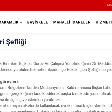
e-D
MAKAMLIK
BAŞİSKELE
MAHALLİ İDARELER
HİZMET
Kocaeli
ri Şefliği
rimleri Teşkilat, Görev Ve Çalışma Yönetmeliğinin 25. Maddesin
erince yürütülen hizmetler ilçede İlçe Hukuk İşleri Şefliğince yür
 görevleri:
Gebze
smi Belgelerin Tasdiki Mecburiyetinin Kaldırılmasına İlişkin Lah
Gölcük
enin gerçekliğinin tasdik edilerek başka bir ülkede yasal olarak 
i ile ilgili iş ve işlemleri yürütmek,
Kandıra
f olmayan ülkelerde kullanılacak evrakın tasdik işlemleri ile ild
Karamürsel
iş veya onaylanmış belgelerin tasdik işlemleri ile ilgili iş ve işl