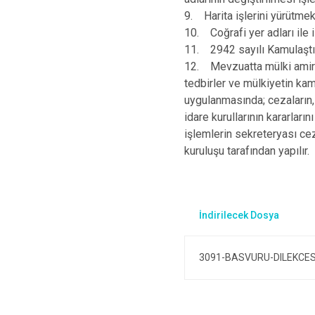
9. Harita işlerini yürütmek
10. Coğrafi yer adları ile i
11. 2942 sayılı Kamulaştı
12. Mevzuatta mülki amir ve
tedbirler ve mülkiyetin ka
uygulanmasında; cezaların, t
idare kurullarının kararları
işlemlerin sekreteryası cez
kuruluşu tarafından yapılır.
3091-BASVURU-DILEKCES