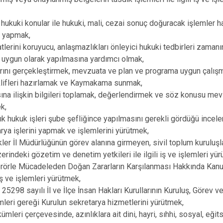
Körfez
kuki konular ile hukuki, mali, cezai sonuç doğuracak işlemler h
Derince
i yapmak,
rini koruyucu, anlaşmazlıkları önleyici hukuki tedbirleri zaman
 uygun olarak yapılmasına yardımcı olmak,
nı gerçekleştirmek, mevzuata ve plan ve programa uygun çalış
klifleri hazırlamak ve Kaymakama sunmak,
a ilişkin bilgileri toplamak, değerlendirmek ve söz konusu mevz
k,
hukuk işleri şube şefliğince yapılmasını gerekli gördüğü incel
arya işlerini yapmak ve işlemlerini yürütmek,
r İl Müdürlüğünün görev alanına girmeyen, sivil toplum kuruluşlar
erindeki gözetim ve denetim yetkileri ile ilgili iş ve işlemleri yü
erörle Mücadeleden Doğan Zararların Karşılanması Hakkında Ka
ş ve işlemleri yürütmek,
5298 sayılı İl ve İlçe İnsan Hakları Kurullarının Kuruluş, Görev v
eri gereği Kurulun sekretarya hizmetlerini yürütmek,
eri çerçevesinde, azınlıklara ait dini, hayri, sıhhi, sosyal, eğits