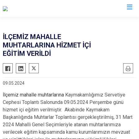
Kocaeli
İLÇEMİZ MAHALLE
MUHTARLARINA HİZMET İÇİ
Gebze
Başiskele
EĞİTİM VERİLDİ
Gölcük
Darıca
Kandıra
Çayırova
Karamürsel
Dilovası
09.05.2024
Körfez
İzmit
İlçemiz mahalle muhtarlarına
Kaymakamlığımız Servetiye
Derince
Kartepe
Cephesi Toplantı Salonunda 09.05.2024 Perşembe günü
hizmet içi eğitim verilmiştir. Akabinde Kaymakam
Başkanlığında Muhtarlar Toplantısı gerçekleştirilmiş, 31 Mart
2024 Mahalli Genel Seçimleriyle atanan muhtarlarımıza
verilecek eğitim kapsamında kamu kurumlarımızın mevzuat