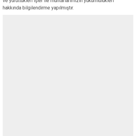
ve yürüttükleri işler ile muhtarlarımızın yükümlülükleri
hakkında bilgilendirme yapılmıştır.